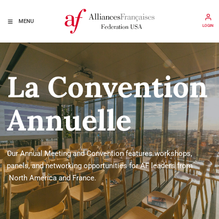
MENU
LOGIN
La Convention
Annuelle
Our Annual Meeting and Convention features workshops,
panels, and networking opportunities for AF leaders from
North America and France.